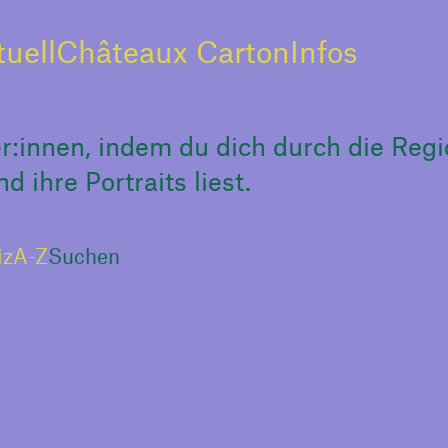
tuell
Châteaux Carton
Infos
:innen, indem du dich durch die Regi
 ihre Portraits liest.
iz
A-Z