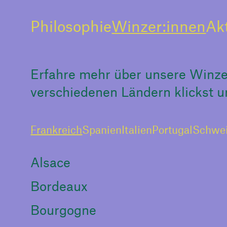
Philosophie
Winzer:innen
Ak
Erfahre mehr über unsere Winzer
verschiedenen Ländern klickst und
Frankreich
Spanien
Italien
Portugal
Schwe
Alsace
Bordeaux
Bourgogne