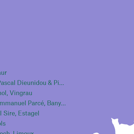
aur
Domaine de l’Edre, Jacques Castagny & Pascal Dieunidou & Pierre Laporte, Vingrau
ol, Vingrau
Domaine de la Rectorie, Thierry & Jean-Emmanuel Parcé, Banyuls-sur-Mer
 Sire, Estagel
ols
tech, Limoux