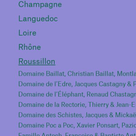
Champagne
Languedoc
Loire
Rhône
Roussillon
Domaine Baillat, Christian Baillat, Montl
Domaine de l’Éléphant, Renaud Chastagn
Domaine des Schistes, Jacques & Mickaël
Domaine Poc a Poc, Xavier Ponsart, Pazi
Famille Antech, Françoise & Baptiste An