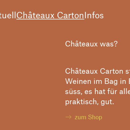
tuell
Châteaux Carton
Infos
Châteaux was?
Châteaux Carton st
Weinen im Bag in B
süss, es hat für al
praktisch, gut.
zum Shop